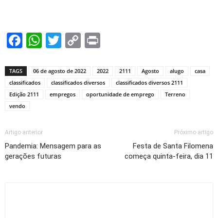
Facebook
WhatsApp
Twitter
Copy
Print
Link
TAGS
06 de agosto de 2022
2022
2111
Agosto
alugo
casa
classificados
classificados diversos
classificados diversos 2111
Edição 2111
empregos
oportunidade de emprego
Terreno
vendo
Artigo anterior
Próximo artigo
Pandemia: Mensagem para as
Festa de Santa Filomena
gerações futuras
começa quinta-feira, dia 11