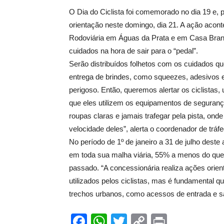
O Dia do Ciclista foi comemorado no dia 19 e, 
orientação neste domingo, dia 21. A ação acont
Rodoviária em Águas da Prata e em Casa Branca
cuidados na hora de sair para o “pedal”.
Serão distribuídos folhetos com os cuidados que
entrega de brindes, como squeezes, adesivos e 
perigoso. Então, queremos alertar os ciclistas
que eles utilizem os equipamentos de segurança
roupas claras e jamais trafegar pela pista, ond
velocidade deles”, alerta o coordenador de trá
No período de 1º de janeiro a 31 de julho deste
em toda sua malha viária, 55% a menos do que 
passado. “A concessionária realiza ações orien
utilizados pelos ciclistas, mas é fundamental 
trechos urbanos, como acessos de entrada e sa
Facebook
WhatsApp
Twitter
Copy
Print