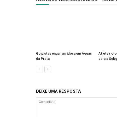
Golpistas enganam idosa em Águas
Atleta rio-
da Prata
para a Sele
DEIXE UMA RESPOSTA