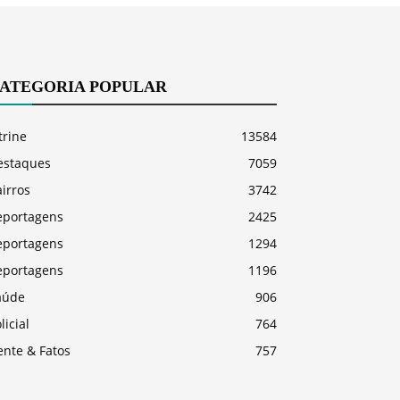
ATEGORIA POPULAR
trine
13584
estaques
7059
irros
3742
eportagens
2425
eportagens
1294
eportagens
1196
aúde
906
licial
764
ente & Fatos
757