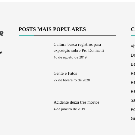
POSTS MAIS POPULARES
C
Cultura busca registros para
Vi
exposição sobre Pe. Donizetti
e,
D
16 de agosto de 2019
Ba
R
Gente e Fatos
27 de fevereiro de 2020
R
R
S
Acidente deixa três mortos
Po
4 de janeiro de 2019
G