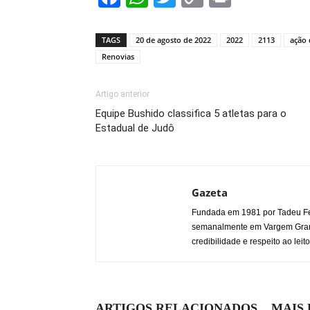
Link
TAGS
20 de agosto de 2022
2022
2113
ação 
Renovias
Artigo anterior
Equipe Bushido classifica 5 atletas para o
Estadual de Judô
Gazeta
Fundada em 1981 por Tadeu Fe
semanalmente em Vargem Grande
credibilidade e respeito ao leito
ARTIGOS RELACIONADOS
MAIS