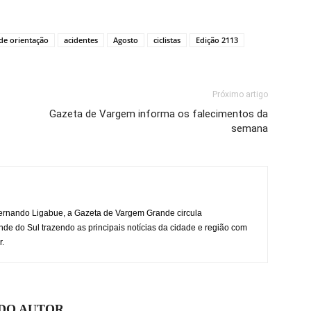
de orientação
acidentes
Agosto
ciclistas
Edição 2113
Próximo artigo
Gazeta de Vargem informa os falecimentos da
semana
rnando Ligabue, a Gazeta de Vargem Grande circula
 do Sul trazendo as principais notícias da cidade e região com
r.
 DO AUTOR