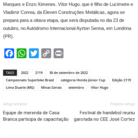
Marques e Enzo Ximenes. Vítor Hugo, que é filho de Lucimeire e
Vladimir Correa, da Eleven Construções Metálicas, agora se
prepara para a oitava etapa, que será disputada no dia 23 de
outubro, no Autódromo Internacional Ayrton Senna, em Londrina
(PR).
Facebook
WhatsApp
Twitter
Copy
Print
Link
TAGS
2022
2119
30 de setembro de 2022
Campeonato Superbike Brasil
categoria Honda Júnior Cup
Edição 2119
Lima Duarte (MG)
Minas Gerais
setembro
Vítor Hugo
Artigo anterior
Próximo artigo
Equipe de merenda de Casa
Festival de handebol reuniu
Branca participa de capacitação
garotada no CEE José Cortez