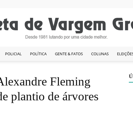
POLICIAL
POLÍTICA
GENTE & FATOS
COLUNAS
ELEIÇÕE
Gazeta
Ú
Alexandre Fleming
e plantio de árvores
de