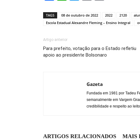
Link
TAGS
08 de outubro de 2022
2022
2120
alu
Escola Estadual Alexandre Fleming – Ensino Integral
o
Artigo anterior
Para prefeito, votação para o Estado refletiu
apoio ao presidente Bolsonaro
Gazeta
Fundada em 1981 por Tadeu Fe
semanalmente em Vargem Grande
credibilidade e respeito ao leito
ARTIGOS RELACIONADOS
MAIS