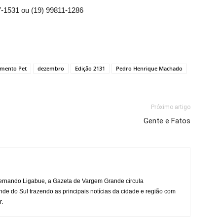
7-1531 ou (19) 99811-1286
mento Pet
dezembro
Edição 2131
Pedro Henrique Machado
Próximo artigo
Gente e Fatos
rnando Ligabue, a Gazeta de Vargem Grande circula
 do Sul trazendo as principais notícias da cidade e região com
r.