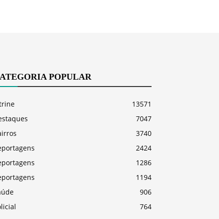
ATEGORIA POPULAR
trine
13571
estaques
7047
irros
3740
eportagens
2424
eportagens
1286
eportagens
1194
aúde
906
licial
764