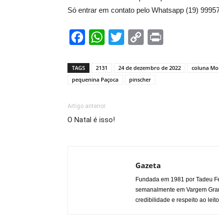
Só entrar em contato pelo Whatsapp (19) 9995
Facebook
WhatsApp
Twitter
Copy
Print
Link
TAGS
2131
24 de dezembro de 2022
coluna Mo
pequenina Paçoca
pinscher
Artigo anterior
O Natal é isso!
Gazeta
Fundada em 1981 por Tadeu Fe
semanalmente em Vargem Grande
credibilidade e respeito ao leito