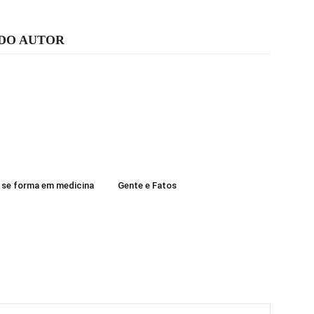
 DO AUTOR
l se forma em medicina
Gente e Fatos