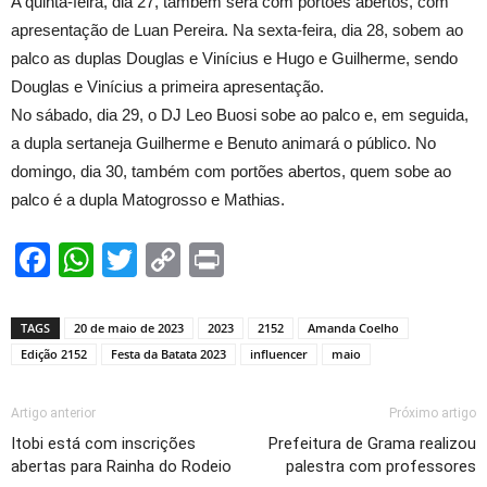
A quinta-feira, dia 27, também será com portões abertos, com
apresentação de Luan Pereira. Na sexta-feira, dia 28, sobem ao
palco as duplas Douglas e Vinícius e Hugo e Guilherme, sendo
Douglas e Vinícius a primeira apresentação.
No sábado, dia 29, o DJ Leo Buosi sobe ao palco e, em seguida,
a dupla sertaneja Guilherme e Benuto animará o público. No
domingo, dia 30, também com portões abertos, quem sobe ao
palco é a dupla Matogrosso e Mathias.
Facebook
WhatsApp
Twitter
Copy
Print
Link
TAGS
20 de maio de 2023
2023
2152
Amanda Coelho
Edição 2152
Festa da Batata 2023
influencer
maio
Artigo anterior
Próximo artigo
Itobi está com inscrições
Prefeitura de Grama realizou
abertas para Rainha do Rodeio
palestra com professores