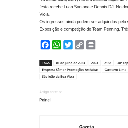
festa recebe Luan Santana e Dennis DJ. No do
Viola.
Os ingressos ainda podem ser adquiridos pelo
Exposição e competição de Team Penning, Trê
Facebook
WhatsApp
Twitter
Copy
Print
Link
TAGS
01 de julho de 2023
2023
2158
48ª Eap
Empresa Sâmor Promoções Artísticas
Gusttavo Lima
São João da Boa Vista
Artigo anterior
Painel
Gazeta