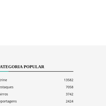
ATEGORIA POPULAR
trine
13582
estaques
7058
irros
3742
eportagens
2424