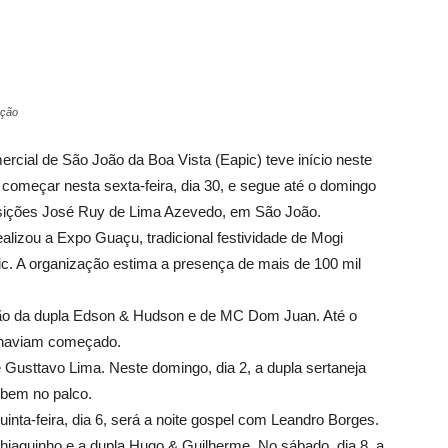
ação
ercial de São João da Boa Vista (Eapic) teve início neste
 começar nesta sexta-feira, dia 30, e segue até o domingo
osições José Ruy de Lima Azevedo, em São João.
lizou a Expo Guaçu, tradicional festividade de Mogi
ic. A organização estima a presença de mais de 100 mil
ção da dupla Edson & Hudson e de MC Dom Juan. Até o
 haviam começado.
 Gusttavo Lima. Neste domingo, dia 2, a dupla sertaneja
obem no palco.
inta-feira, dia 6, será a noite gospel com Leandro Borges.
Thiaguinho e a dupla Hugo & Guilherme. No sábado, dia 8, a