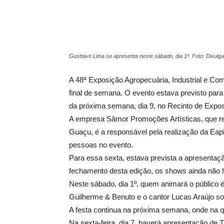
Gusttavo Lima se apresenta neste sábado, dia 1º. Foto: Divulg
A 48ª Exposição Agropecuária, Industrial e Com
final de semana. O evento estava previsto para
da próxima semana, dia 9, no Recinto de Exp
A empresa Sâmor Promoções Artísticas, que rea
Guaçu, é a responsável pela realização da Eap
pessoas no evento.
Para essa sexta, estava prevista a apresenta
fechamento desta edição, os shows ainda não
Neste sábado, dia 1º, quem animará o público é
Guilherme & Benuto e o cantor Lucas Araújo s
A festa continua na próxima semana, onde na qu
Na sexta-feira, dia 7, haverá apresentação de 