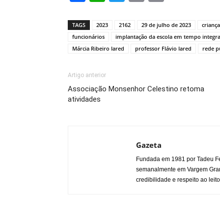
Link
TAGS
2023
2162
29 de julho de 2023
criança
funcionários
implantação da escola em tempo integra
Márcia Ribeiro Iared
professor Flávio Iared
rede p
Artigo anterior
Associação Monsenhor Celestino retoma
atividades
Gazeta
Fundada em 1981 por Tadeu Fe
semanalmente em Vargem Grande
credibilidade e respeito ao leito