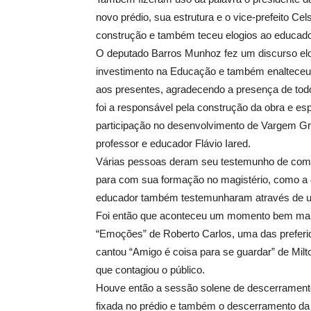
novo prédio, sua estrutura e o vice-prefeito Cel
construção e também teceu elogios ao educador
O deputado Barros Munhoz fez um discurso eloq
investimento na Educação e também enalteceu o 
aos presentes, agradecendo a presença de todos
foi a responsável pela construção da obra e e
participação no desenvolvimento de Vargem Gra
professor e educador Flávio Iared.
Várias pessoas deram seu testemunho de como o
para com sua formação no magistério, como a e
educador também testemunharam através de um 
Foi então que aconteceu um momento bem mar
“Emoções” de Roberto Carlos, uma das prefer
cantou “Amigo é coisa para se guardar” de Mi
que contagiou o público.
Houve então a sessão solene de descerramento
fixada no prédio e também o descerramento da