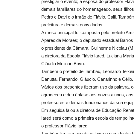
prestigiar o evento; a esposa do professor Flávi
demais familiares do homenageado, seus filhos
Pedro e Davi e o irmão de Flávio, Calil. També
prefeitura e demais convidados.
A mesa principal foi composta pelo prefeito A
Aparecida Moraes; o deputado estadual Barros
o presidente da Câmara, Guilherme Nicolau (M
a diretora da Escola Flávio Iared, Luciana Mari
Cláudia Molinari Bovo.
Também o prefeito de Tambaú, Leonardo Teixeir
Danutta, Fernando, Gláucio, Canarinho e Célio.
Vários dos presentes fizeram uso da palavra, c
agradeceu e deu ênfase aos novos alunos, aos 
professores e demais funcionários da sua equi
Em seguida falou a diretora de Educação Renat
Iared será como a primeira escola de tempo int
o professor Flávio Iared.
Também fizeram uso da palavra o presidente d