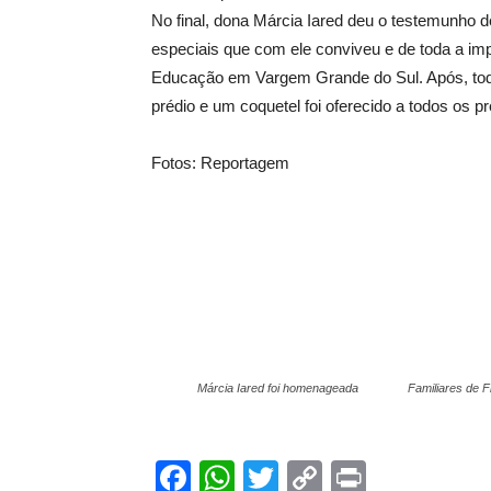
No final, dona Márcia Iared deu o testemunho 
especiais que com ele conviveu e de toda a im
Educação em Vargem Grande do Sul. Após, tod
prédio e um coquetel foi oferecido a todos os p
Fotos: Reportagem
Márcia Iared foi homenageada
Familiares de F
Facebook
WhatsApp
Twitter
Copy
Print