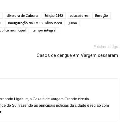
diretora de Cultura
Edição 2162
educadores
Emoção
l
inauguração da EMEB Flávio Iared
Julho
ública municipal
tempo integral
Próximo artigo
Casos de dengue em Vargem cessaram
rnando Ligabue, a Gazeta de Vargem Grande circula
 do Sul trazendo as principais notícias da cidade e região com
r.