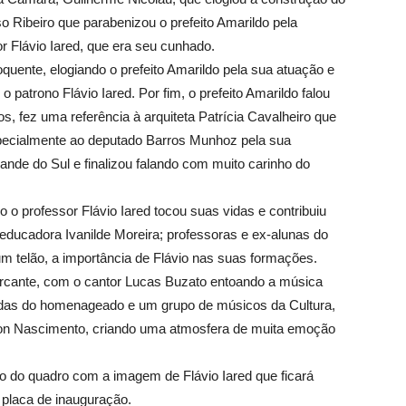
so Ribeiro que parabenizou o prefeito Amarildo pela
 Flávio Iared, que era seu cunhado.
uente, elogiando o prefeito Amarildo pela sua atuação e
patrono Flávio Iared. Por fim, o prefeito Amarildo falou
, fez uma referência à arquiteta Patrícia Cavalheiro que
specialmente ao deputado Barros Munhoz pela sua
nde do Sul e finalizou falando com muito carinho do
 professor Flávio Iared tocou suas vidas e contribuiu
ducadora Ivanilde Moreira; professoras e ex-alunas do
telão, a importância de Flávio nas suas formações.
cante, com o cantor Lucas Buzato entoando a música
idas do homenageado e um grupo de músicos da Cultura,
lton Nascimento, criando uma atmosfera de muita emoção
 do quadro com a imagem de Flávio Iared que ficará
 placa de inauguração.