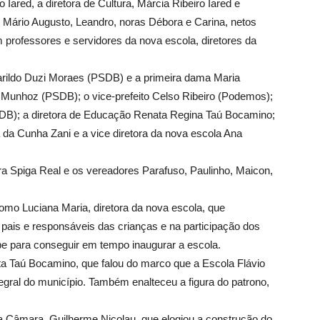
o Iared, a diretora de Cultura, Márcia Ribeiro Iared e
 Mário Augusto, Leandro, noras Débora e Carina, netos
m professores e servidores da nova escola, diretores da
marildo Duzi Moraes (PSDB) e a primeira dama Maria
 Munhoz (PSDB); o vice-prefeito Celso Ribeiro (Podemos);
DB); a diretora de Educação Renata Regina Taú Bocamino;
a da Cunha Zani e a vice diretora da nova escola Ana
a Spiga Real e os vereadores Parafuso, Paulinho, Maicon,
omo Luciana Maria, diretora da nova escola, que
pais e responsáveis das crianças e na participação dos
pe para conseguir em tempo inaugurar a escola.
a Taú Bocamino, que falou do marco que a Escola Flávio
egral do município. Também enalteceu a figura do patrono,
a Câmara, Guilherme Nicolau, que elogiou a construção do