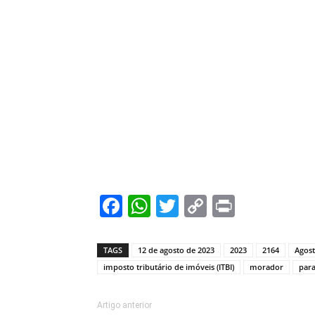
Facebook
WhatsApp
Twitter
Copy
Print
Link
TAGS
12 de agosto de 2023
2023
2164
Agos
imposto tributário de imóveis (ITBI)
morador
para
Artigo anterior