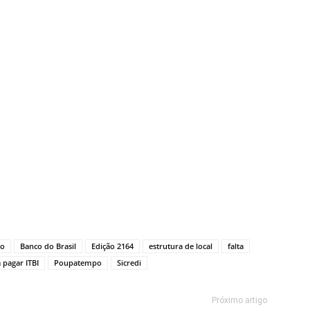
to
Banco do Brasil
Edição 2164
estrutura de local
falta
 pagar ITBI
Poupatempo
Sicredi
Próximo artigo