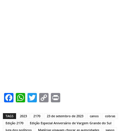
Facebook
WhatsApp
Twitter
Copy
Print
Link
TAGS
2023
2170
23 de setembro de 2023
canos
cobras
Edição 2170
Edição Especial Aniversário de Vargem Grande do Sul
luta dos políticos
Matérias visavam chocar as autoridades
sapos