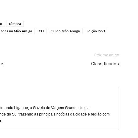
to
câmara
ridades na Mão Amiga
CEI
CEI do Mão Amiga
Edição 2271
Próximo artigo
te
Classificados
rnando Ligabue, a Gazeta de Vargem Grande circula
 do Sul trazendo as principais notícias da cidade e região com
r.