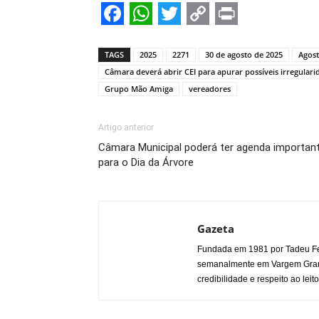
Facebook
WhatsApp
Twitter
Copy
Print
Link
TAGS
2025
2271
30 de agosto de 2025
Agos
Câmara deverá abrir CEI para apurar possíveis irregula
Grupo Mão Amiga
vereadores
Artigo anterior
Câmara Municipal poderá ter agenda importan
para o Dia da Árvore
Gazeta
Fundada em 1981 por Tadeu Fe
semanalmente em Vargem Grande
credibilidade e respeito ao leito