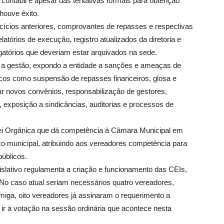
ontábil e apesar das tentativas formais para obtenção
 houve êxito.
rcícios anteriores, comprovantes de repasses e respectivas
latórios de execução, registro atualizados da diretoria e
gatórios que deveriam estar arquivados na sede.
a gestão, expondo a entidade a sanções e ameaças de
scos como suspensão de repasses financeiros, glosa e
r novos convênios, responsabilização de gestores,
s, exposição a sindicâncias, auditorias e processos de
Lei Orgânica que dá competência à Câmara Municipal em
ico municipal, atribuindo aos vereadores competência para
públicos.
slativo regulamenta a criação e funcionamento das CEIs,
No caso atual seriam necessários quatro vereadores,
miga, oito vereadores já assinaram o requerimento a
ir à votação na sessão ordinária que acontece nesta