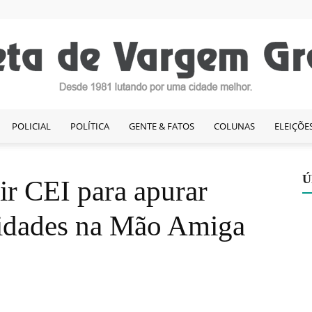
POLICIAL
POLÍTICA
GENTE & FATOS
COLUNAS
ELEIÇÕE
Gazeta
Ú
ir CEI para apurar
aridades na Mão Amiga
de