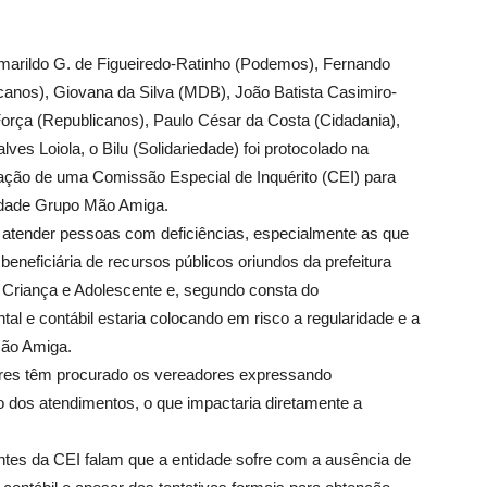
arildo G. de Figueiredo-Ratinho (Podemos), Fernando
icanos), Giovana da Silva (MDB), João Batista Casimiro-
orça (Republicanos), Paulo César da Costa (Cidadania),
s Loiola, o Bilu (Solidariedade) foi protocolado na
ação de uma Comissão Especial de Inquérito (CEI) para
idade Grupo Mão Amiga.
e atender pessoas com deficiências, especialmente as que
beneficiária de recursos públicos oriundos da prefeitura
a Criança e Adolescente e, segundo consta do
al e contábil estaria colocando em risco a regularidade e a
Mão Amiga.
liares têm procurado os vereadores expressando
 dos atendimentos, o que impactaria diretamente a
tes da CEI falam que a entidade sofre com a ausência de