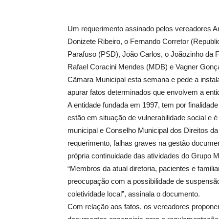
Um requerimento assinado pelos vereadores Am
Donizete Ribeiro, o Fernando Corretor (Republ
Parafuso (PSD), João Carlos, o Joãozinho da F
Rafael Coracini Mendes (MDB) e Vagner Gonçalve
Câmara Municipal esta semana e pede a instal
apurar fatos determinados que envolvem a ent
A entidade fundada em 1997, tem por finalidad
estão em situação de vulnerabilidade social e é 
municipal e Conselho Municipal dos Direitos d
requerimento, falhas graves na gestão document
própria continuidade das atividades do Grupo 
“Membros da atual diretoria, pacientes e fami
preocupação com a possibilidade de suspensão
coletividade local”, assinala o documento.
Com relação aos fatos, os vereadores proponen