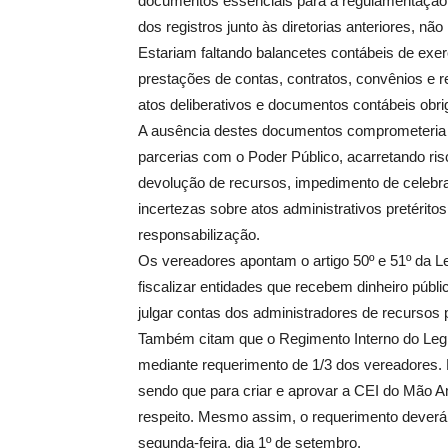
documentos essenciais para a regulamentação c
dos registros junto às diretorias anteriores, não
Estariam faltando balancetes contábeis de exe
prestações de contas, contratos, convênios e re
atos deliberativos e documentos contábeis obri
A ausência destes documentos comprometeria 
parcerias com o Poder Público, acarretando ri
devolução de recursos, impedimento de celebra
incertezas sobre atos administrativos pretérito
responsabilização.
Os vereadores apontam o artigo 50º e 51º da 
fiscalizar entidades que recebem dinheiro públ
julgar contas dos administradores de recursos 
Também citam que o Regimento Interno do Legi
mediante requerimento de 1/3 dos vereadores. 
sendo que para criar e aprovar a CEI do Mão A
respeito. Mesmo assim, o requerimento deverá 
segunda-feira, dia 1º de setembro.