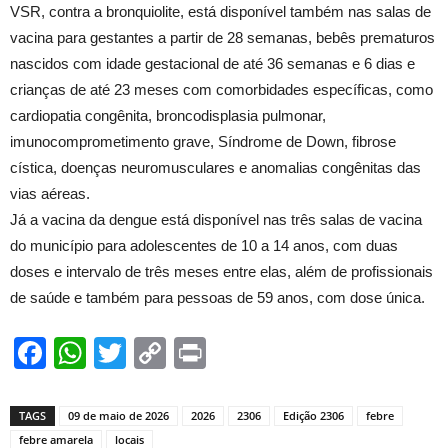
VSR, contra a bronquiolite, está disponível também nas salas de
vacina para gestantes a partir de 28 semanas, bebês prematuros
nascidos com idade gestacional de até 36 semanas e 6 dias e
crianças de até 23 meses com comorbidades específicas, como
cardiopatia congênita, broncodisplasia pulmonar,
imunocomprometimento grave, Síndrome de Down, fibrose
cística, doenças neuromusculares e anomalias congênitas das
vias aéreas.
Já a vacina da dengue está disponível nas três salas de vacina
do município para adolescentes de 10 a 14 anos, com duas
doses e intervalo de três meses entre elas, além de profissionais
de saúde e também para pessoas de 59 anos, com dose única.
Facebook
WhatsApp
Twitter
Copy
Print
Link
TAGS
09 de maio de 2026
2026
2306
Edição 2306
febre
febre amarela
locais