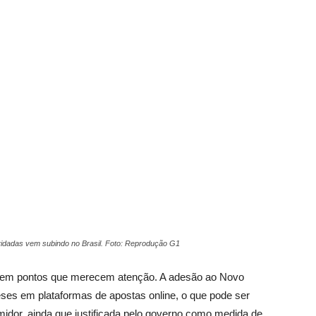
Vargem
Grande
idadas vem subindo no Brasil. Foto: Reprodução G1
 tem pontos que merecem atenção. A adesão ao Novo
ses em plataformas de apostas online, o que pode ser
midor, ainda que justificada pelo governo como medida de