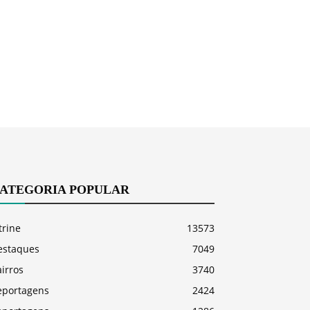
ATEGORIA POPULAR
trine
13573
estaques
7049
irros
3740
eportagens
2424