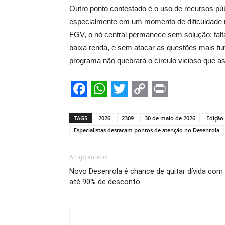
Outro ponto contestado é o uso de recursos pú
especialmente em um momento de dificuldade 
FGV, o nó central permanece sem solução: falta
baixa renda, e sem atacar as questões mais f
programa não quebrará o círculo vicioso que ass
Facebook
WhatsApp
Twitter
Copy
Print
Link
TAGS
2026
2309
30 de maio de 2026
Edição
Especialistas destacam pontos de atenção no Desenrola
Artigo anterior
Novo Desenrola é chance de quitar dívida com
até 90% de desconto