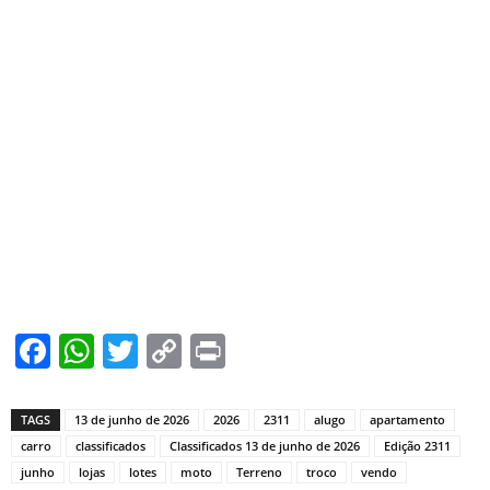
Facebook
WhatsApp
Twitter
Copy
Print
Link
TAGS
13 de junho de 2026
2026
2311
alugo
apartamento
carro
classificados
Classificados 13 de junho de 2026
Edição 2311
junho
lojas
lotes
moto
Terreno
troco
vendo