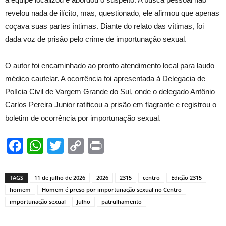
revelou nada de ilícito, mas, questionado, ele afirmou que apenas
coçava suas partes íntimas. Diante do relato das vítimas, foi
dada voz de prisão pelo crime de importunação sexual.
O autor foi encaminhado ao pronto atendimento local para laudo
médico cautelar. A ocorrência foi apresentada à Delegacia de
Polícia Civil de Vargem Grande do Sul, onde o delegado Antônio
Carlos Pereira Junior ratificou a prisão em flagrante e registrou o
boletim de ocorrência por importunação sexual.
Facebook
WhatsApp
Twitter
Copy
Print
Link
TAGS
11 de julho de 2026
2026
2315
centro
Edição 2315
homem
Homem é preso por importunação sexual no Centro
importunação sexual
Julho
patrulhamento