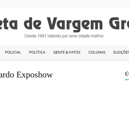
POLICIAL
POLÍTICA
GENTE & FATOS
COLUNAS
ELEIÇÕE
Gazeta
 Pardo Exposhow
Ú
de