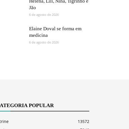
Helena, Lili, Nina, Tigrinho e
Jão
6 de agosto de 2026
Elaine Doval se forma em
medicina
6 de agosto de 2026
ATEGORIA POPULAR
trine
13572