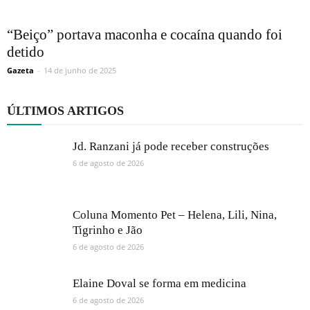
“Beiço” portava maconha e cocaína quando foi
detido
Gazeta
-
14 de junho de 2025
ÚLTIMOS ARTIGOS
Jd. Ranzani já pode receber construções
6 de agosto de 2026
Coluna Momento Pet – Helena, Lili, Nina,
Tigrinho e Jão
6 de agosto de 2026
Elaine Doval se forma em medicina
6 de agosto de 2026