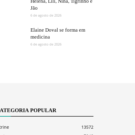
Helena, Lili, Nina, Tigrinho e
Jão
6 de agosto de 2026
Elaine Doval se forma em
medicina
6 de agosto de 2026
ATEGORIA POPULAR
trine
13572