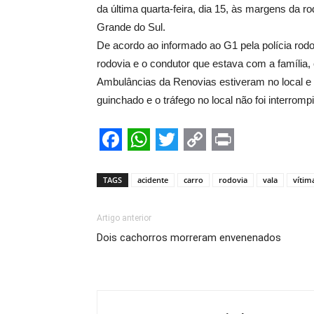
da última quarta-feira, dia 15, às margens da
Grande do Sul.
De acordo ao informado ao G1 pela polícia rodo
rodovia e o condutor que estava com a família, 
Ambulâncias da Renovias estiveram no local e 
guinchado e o tráfego no local não foi interromp
Facebook
WhatsApp
Twitter
Copy
Print
Link
TAGS
acidente
carro
rodovia
vala
vítim
Artigo anterior
Dois cachorros morreram envenenados