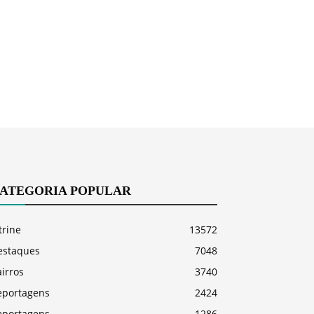
ATEGORIA POPULAR
trine
13572
estaques
7048
irros
3740
eportagens
2424
eportagens
1286