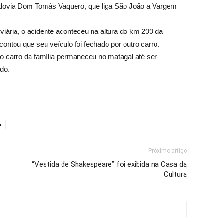
 rodovia Dom Tomás Vaquero, que liga São João a Vargem
Vargem
viária, o acidente aconteceu na altura do km 299 da
contou que seu veículo foi fechado por outro carro.
o carro da família permaneceu no matagal até ser
ido.
Grande
a
Próximo artigo
“Vestida de Shakespeare” foi exibida na Casa da
Cultura