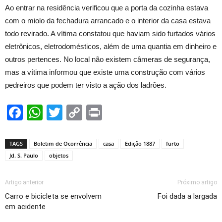
Ao entrar na residência verificou que a porta da cozinha estava
com o miolo da fechadura arrancado e o interior da casa estava
todo revirado. A vítima constatou que haviam sido furtados vários
eletrônicos, eletrodomésticos, além de uma quantia em dinheiro e
outros pertences. No local não existem câmeras de segurança,
mas a vítima informou que existe uma construção com vários
pedreiros que podem ter visto a ação dos ladrões.
Facebook
WhatsApp
Twitter
Copy
Print
Link
TAGS
Boletim de Ocorrência
casa
Edição 1887
furto
Jd. S. Paulo
objetos
Artigo anterior
Próximo artigo
Carro e bicicleta se envolvem
Foi dada a largada
em acidente