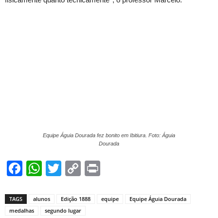
Equipe Águia Dourada fez bonito em Ibitiura. Foto: Águia
Dourada
Facebook
WhatsApp
Twitter
Copy
Print
Link
TAGS
alunos
Edição 1888
equipe
Equipe Águia Dourada
medalhas
segundo lugar