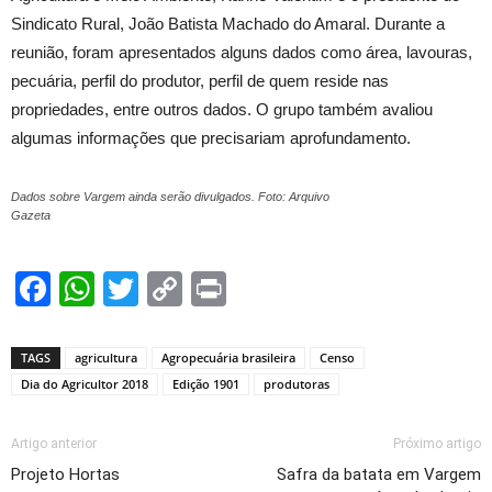
Sindicato Rural, João Batista Machado do Amaral. Durante a
reunião, foram apresentados alguns dados como área, lavouras,
pecuária, perfil do produtor, perfil de quem reside nas
propriedades, entre outros dados. O grupo também avaliou
algumas informações que precisariam aprofundamento.
Dados sobre Vargem ainda serão divulgados. Foto: Arquivo
Gazeta
Facebook
WhatsApp
Twitter
Copy
Print
Link
TAGS
agricultura
Agropecuária brasileira
Censo
Dia do Agricultor 2018
Edição 1901
produtoras
Artigo anterior
Próximo artigo
Projeto Hortas
Safra da batata em Vargem