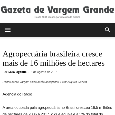
Gazeta
Agropecuária brasileira cresce
de
mais de 16 milhões de hectares
Por
Sara Ligabue
-
3 de agosto de 2018
Vargem
Dados sobre Vargem ainda serão divulgados. Foto: Arquivo Gazeta
Agência do Radio
Grande
A área ocupada pela agropecuária no Brasil cresceu 16,5 milhões
de hectares de 2006 a 2017, o que equivale a 5% do total do