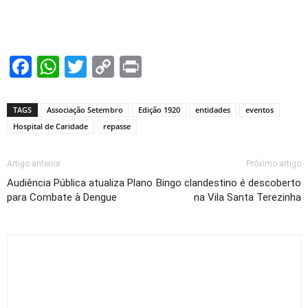
Facebook
WhatsApp
Twitter
Copy
Print
Link
TAGS
Associação Setembro
Edição 1920
entidades
eventos
Hospital de Caridade
repasse
Artigo anterior
Próximo artigo
Audiência Pública atualiza Plano
Bingo clandestino é descoberto
para Combate à Dengue
na Vila Santa Terezinha