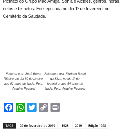
Picinato do Grupo Mão Amiga, Sônia e Alcides, genros, noras,
netos e bisnetos. Foi sepultada no dia 1º de fevereiro, no
Cemitério da Saudade.
Faleceu o sr. José Bento
Faleceu a sra. Floripes Bucci
Ribeiro, no dia 30 de janeiro,
da Silva, no dia 1º de
aos 91 anos de idade. Foto:
fevereiro, aos 84 anos de
Arquivo Pessoal
idade. Foto: Arquivo Pessoal
Facebook
WhatsApp
Twitter
Copy
Print
Link
TAGS
02 de fevereiro de 2019
1928
2019
Edição 1928