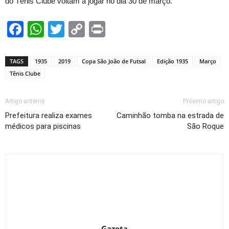
do Tênis Clube voltam a jogar no dia 30 de março.
Facebook
WhatsApp
Twitter
Copy
Print
Link
TAGS
1935
2019
Copa São João de Futsal
Edição 1935
Março
Tênis Clube
Artigo anterior
Próximo artigo
Prefeitura realiza exames
Caminhão tomba na estrada de
médicos para piscinas
São Roque
Gazeta