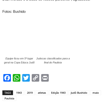
Fotos: Bushido
Equipe ficou em 5º lugar
Judocas classificados para a
geral na Copa Educa Judô
final do Paulista
Facebook
WhatsApp
Twitter
Copy
Print
Link
TAGS
1943
2019
atletas
Edição 1943
Judô Bushido
maio
Paulista