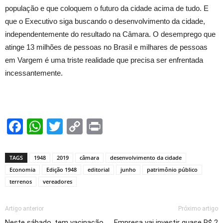
população e que coloquem o futuro da cidade acima de tudo. E
que o Executivo siga buscando o desenvolvimento da cidade,
independentemente do resultado na Câmara. O desemprego que
atinge 13 milhões de pessoas no Brasil e milhares de pessoas
em Vargem é uma triste realidade que precisa ser enfrentada
incessantemente.
Facebook
WhatsApp
Twitter
Copy
Print
Link
TAGS
1948
2019
câmara
desenvolvimento da cidade
Economia
Edição 1948
editorial
junho
patrimônio público
terrenos
vereadores
Artigo anterior
Próximo artigo
Neste sábado, tem vacinação
Empresa vai investir quase R$ 2