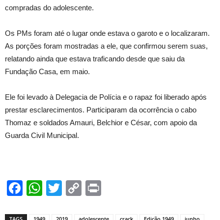
compradas do adolescente.
Os PMs foram até o lugar onde estava o garoto e o localizaram.
As porções foram mostradas a ele, que confirmou serem suas,
relatando ainda que estava traficando desde que saiu da
Fundação Casa, em maio.
Ele foi levado à Delegacia de Polícia e o rapaz foi liberado após
prestar esclarecimentos. Participaram da ocorrência o cabo
Thomaz e soldados Amauri, Belchior e César, com apoio da
Guarda Civil Municipal.
Facebook
WhatsApp
Twitter
Copy
Print
Link
TAGS
1949
2019
adolescente
crack
Edição 1949
junho