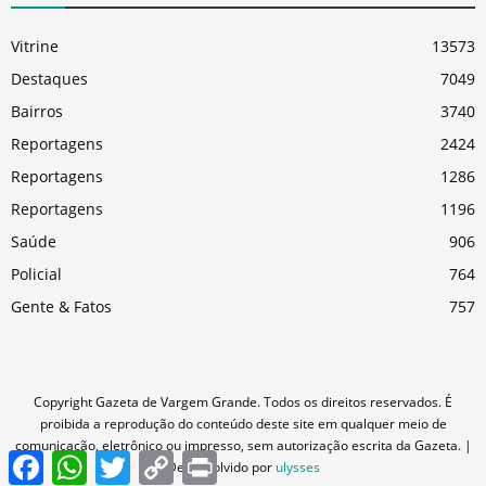
Vitrine
13573
Destaques
7049
Bairros
3740
Reportagens
2424
Reportagens
1286
Reportagens
1196
Saúde
906
Policial
764
Gente & Fatos
757
Copyright Gazeta de Vargem Grande. Todos os direitos reservados. É
proibida a reprodução do conteúdo deste site em qualquer meio de
comunicação, eletrônico ou impresso, sem autorização escrita da Gazeta. |
Facebook
WhatsApp
Twitter
Copy
Print
Desenvolvido por
ulysses
Link