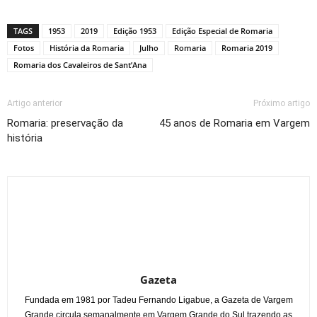
Link
TAGS
1953
2019
Edição 1953
Edição Especial de Romaria
Fotos
História da Romaria
Julho
Romaria
Romaria 2019
Romaria dos Cavaleiros de Sant’Ana
Artigo anterior
Próximo artigo
Romaria: preservação da
45 anos de Romaria em Vargem
história
Gazeta
Fundada em 1981 por Tadeu Fernando Ligabue, a Gazeta de Vargem
Grande circula semanalmente em Vargem Grande do Sul trazendo as