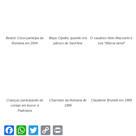
Beatriz Cossi participa da
Bispo Cipolini, quando era
O saudoso Neto Mazzarini e
Romaria em 2004
pároco de Sant’Ana
sua “Márcia Iared”
Crianças participando do
Charretes da Romaria de
Claudemir Brunetti em 1989
cortejo em louvor à
1989
Padroeira
Facebook
WhatsApp
Twitter
Copy
Print