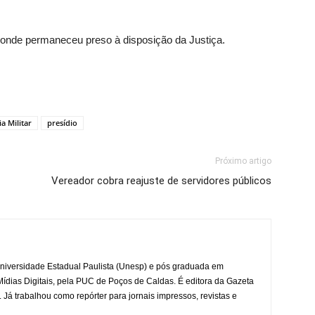
, onde permaneceu preso à disposição da Justiça.
ia Militar
presídio
Próximo artigo
Vereador cobra reajuste de servidores públicos
iversidade Estadual Paulista (Unesp) e pós graduada em
dias Digitais, pela PUC de Poços de Caldas. É editora da Gazeta
á trabalhou como repórter para jornais impressos, revistas e