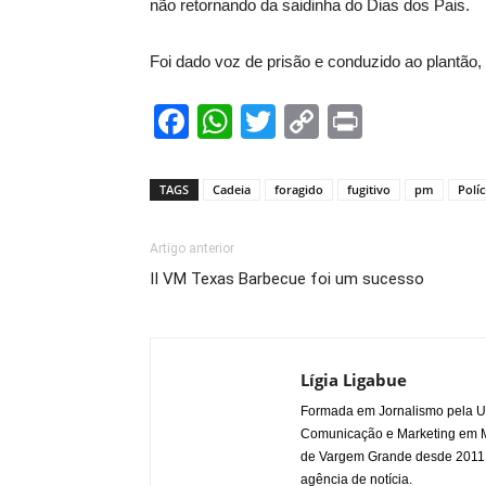
não retornando da saidinha do Dias dos Pais.
Foi dado voz de prisão e conduzido ao plantão
Facebook
WhatsApp
Twitter
Copy
Print
Link
TAGS
Cadeia
foragido
fugitivo
pm
Políc
Artigo anterior
II VM Texas Barbecue foi um sucesso
Lígia Ligabue
Formada em Jornalismo pela Un
Comunicação e Marketing em Mí
de Vargem Grande desde 2011. J
agência de notícia.