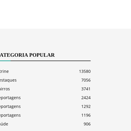
ATEGORIA POPULAR
trine
13580
estaques
7056
irros
3741
eportagens
2424
eportagens
1292
eportagens
1196
aúde
906