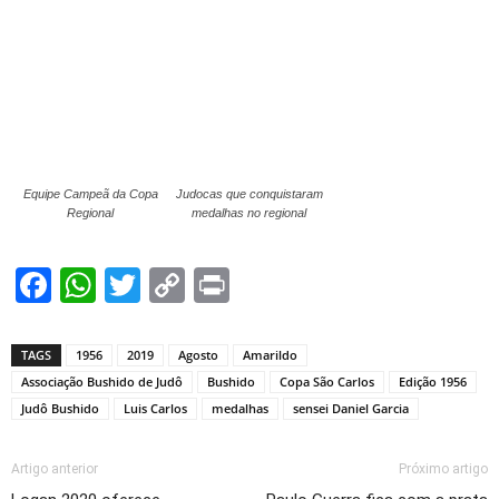
Equipe Campeã da Copa
Judocas que conquistaram
Regional
medalhas no regional
Facebook
WhatsApp
Twitter
Copy
Print
Link
TAGS
1956
2019
Agosto
Amarildo
Associação Bushido de Judô
Bushido
Copa São Carlos
Edição 1956
Judô Bushido
Luis Carlos
medalhas
sensei Daniel Garcia
Artigo anterior
Próximo artigo