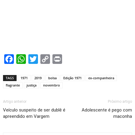
Facebook
WhatsApp
Twitter
Copy
Print
Link
TAGS
1971
2019
bolsa
Edição 1971
ex-companheira
flagrante
justiça
novembro
Artigo anterior
Próximo artigo
Veículo suspeito de ser dublê é
Adolescente é pego com
apreendido em Vargem
maconha