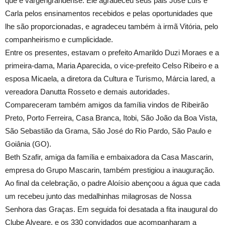
que é vargengrandense. Ele agradeceu seus pais José Luís e
Carla pelos ensinamentos recebidos e pelas oportunidades que
lhe são proporcionadas, e agradeceu também à irmã Vitória, pelo
companheirismo e cumplicidade.
Entre os presentes, estavam o prefeito Amarildo Duzi Moraes e a
primeira-dama, Maria Aparecida, o vice-prefeito Celso Ribeiro e a
esposa Micaela, a diretora da Cultura e Turismo, Márcia Iared, a
vereadora Danutta Rosseto e demais autoridades.
Compareceram também amigos da família vindos de Ribeirão
Preto, Porto Ferreira, Casa Branca, Itobi, São João da Boa Vista,
São Sebastião da Grama, São José do Rio Pardo, São Paulo e
Goiânia (GO).
Beth Szafir, amiga da família e embaixadora da Casa Mascarin,
empresa do Grupo Mascarin, também prestigiou a inauguração.
Ao final da celebração, o padre Aloísio abençoou a água que cada
um recebeu junto das medalhinhas milagrosas de Nossa
Senhora das Graças. Em seguida foi desatada a fita inaugural do
Clube Alveare, e os 330 convidados que acompanharam a