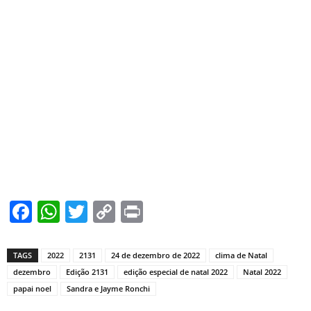
Facebook
WhatsApp
Twitter
Copy
Print
Link
TAGS
2022
2131
24 de dezembro de 2022
clima de Natal
dezembro
Edição 2131
edição especial de natal 2022
Natal 2022
papai noel
Sandra e Jayme Ronchi