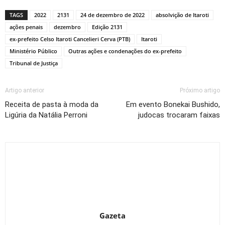
TAGS
2022
2131
24 de dezembro de 2022
absolvição de Itaroti
ações penais
dezembro
Edição 2131
ex-prefeito Celso Itaroti Cancelieri Cerva (PTB)
Itaroti
Ministério Público
Outras ações e condenações do ex-prefeito
Tribunal de Justiça
Artigo anterior
Próximo artigo
Receita de pasta à moda da
Em evento Bonekai Bushido,
Ligúria da Natália Perroni
judocas trocaram faixas
Gazeta