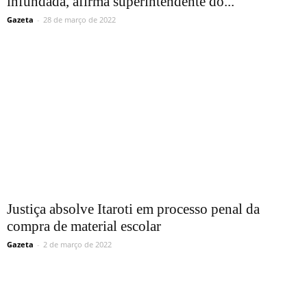
infundada, afirma superintendente do...
Gazeta
-
28 de março de 2022
Justiça absolve Itaroti em processo penal da
compra de material escolar
Gazeta
-
2 de março de 2022