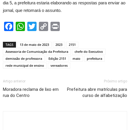
dia 5, a prefeitura estaria elaborando as respostas para enviar ao
jornal, que retomará o assunto.
Facebook
WhatsApp
Twitter
Copy
Print
Link
TAGS
13 de maio de 2023
2023
2151
Assessoria de Comunicação da Prefeitura
chefe do Executivo
demissão de professora
Edição 2151
maio
prefeitura
rede municipal de ensino
vereadores
Artigo anterior
Próximo artigo
Moradora reclama de lixo em
Prefeitura abre matrículas para
rua do Centro
curso de alfabetização