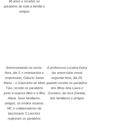
46 anos e receber os
parabéns de toda a família e
amigos
Aniversariando na sexta-
A professora Luciana Dutra
feira, dia 3, o mototaxista e
faz aniversário nesta
empresário, Gláucio Santa
segunda-feira, dia 29,
Maria – o Glaucinho do Moto
quando recebe os parabéns
Táxi, recebe os parabéns
dos filhos Ana Laura e
junto a esposa Aline e a filha
Gustavo, da nora Daniela,
Alana. Seus familiares,
dos familiares e amigos
amigos, os irmãos insanos
MC e colaboradores da
lanchonete S Lanches
registram os parabéns