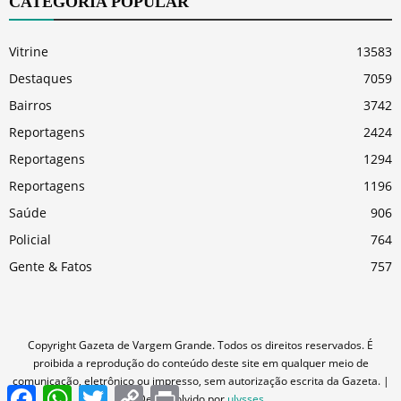
CATEGORIA POPULAR
Vitrine
13583
Destaques
7059
Bairros
3742
Reportagens
2424
Reportagens
1294
Reportagens
1196
Saúde
906
Policial
764
Gente & Fatos
757
Copyright Gazeta de Vargem Grande. Todos os direitos reservados. É
proibida a reprodução do conteúdo deste site em qualquer meio de
comunicação, eletrônico ou impresso, sem autorização escrita da Gazeta. |
Facebook
WhatsApp
Twitter
Copy
Print
Desenvolvido por
ulysses