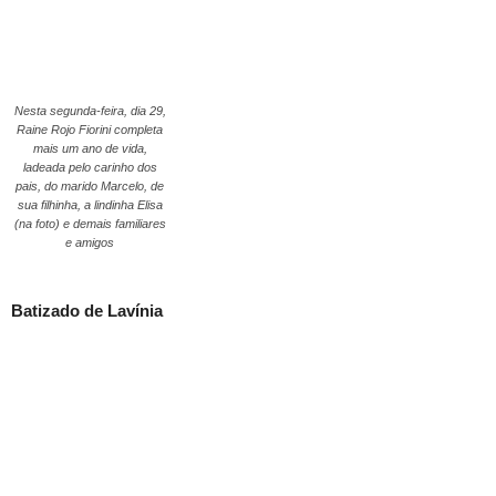
Nesta segunda-feira, dia 29,
Raine Rojo Fiorini completa
mais um ano de vida,
ladeada pelo carinho dos
pais, do marido Marcelo, de
sua filhinha, a lindinha Elisa
(na foto) e demais familiares
e amigos
Batizado de Lavínia