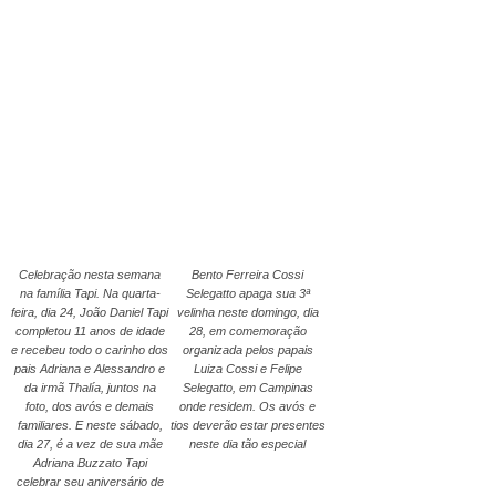
Celebração nesta semana
Bento Ferreira Cossi
na família Tapi. Na quarta-
Selegatto apaga sua 3ª
feira, dia 24, João Daniel Tapi
velinha neste domingo, dia
completou 11 anos de idade
28, em comemoração
e recebeu todo o carinho dos
organizada pelos papais
pais Adriana e Alessandro e
Luiza Cossi e Felipe
da irmã Thalía, juntos na
Selegatto, em Campinas
foto, dos avós e demais
onde residem. Os avós e
familiares. E neste sábado,
tios deverão estar presentes
dia 27, é a vez de sua mãe
neste dia tão especial
Adriana Buzzato Tapi
celebrar seu aniversário de