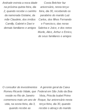
Andrade estreia a nova idade
Costa Belchior faz
na próxima quinta-feira, dia
aniversário, nesta terça-
2, quando recebe o carinho
feira, dia 30, recebendo os
da namorada Gislaine, da
parabéns do marido Luiz
mãe Claudete, dos irmãos
Carlos, dos filhos Fernando
Camilly, Gabriel e Davi e
e Francisco, das noras
demais familiares e amigos
Sabrina e Joice, e dos netos
Murilo, Alice, Arthur e Enrico,
de seus familiares e amigos
O consultor de investimentos
A gerente geral da Caixa
Romeu Ricardo Vidale, que
Federal em São João da Boa
reside no Rio de Janeiro
Vista, Priscila Isabel Primo
comemora mais um ano de
Roque, faz aniversário nesta
vida, na sexta-feira, dia 3,
terça-feira, dia 30, quando
quando recebe as
recebe o abraço do marido