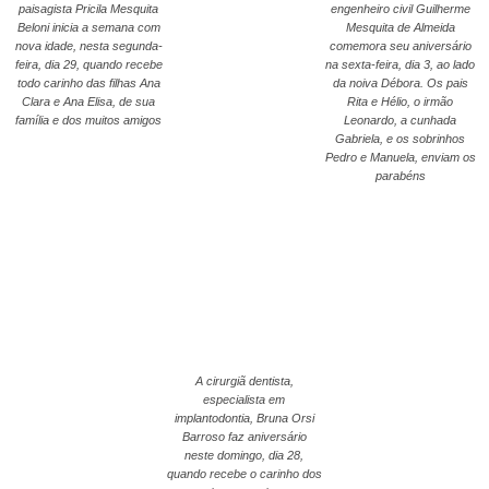
paisagista Pricila Mesquita
engenheiro civil Guilherme
Beloni inicia a semana com
Mesquita de Almeida
nova idade, nesta segunda-
comemora seu aniversário
feira, dia 29, quando recebe
na sexta-feira, dia 3, ao lado
todo carinho das filhas Ana
da noiva Débora. Os pais
Clara e Ana Elisa, de sua
Rita e Hélio, o irmão
família e dos muitos amigos
Leonardo, a cunhada
Gabriela, e os sobrinhos
Pedro e Manuela, enviam os
parabéns
A cirurgiã dentista,
especialista em
implantodontia, Bruna Orsi
Barroso faz aniversário
neste domingo, dia 28,
quando recebe o carinho dos