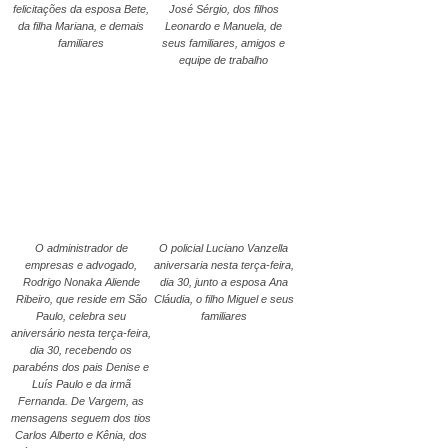
felicitações da esposa Bete,
José Sérgio, dos filhos
da filha Mariana, e demais
Leonardo e Manuela, de
familiares
seus familiares, amigos e
equipe de trabalho
O administrador de
O policial Luciano Vanzella
empresas e advogado,
aniversaria nesta terça-feira,
Rodrigo Nonaka Aliende
dia 30, junto a esposa Ana
Ribeiro, que reside em São
Cláudia, o filho Miguel e seus
Paulo, celebra seu
familiares
aniversário nesta terça-feira,
dia 30, recebendo os
parabéns dos pais Denise e
Luís Paulo e da irmã
Fernanda. De Vargem, as
mensagens seguem dos tios
Carlos Alberto e Kênia, dos