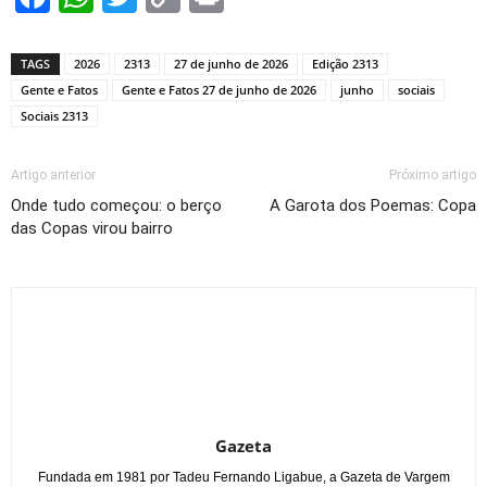
Link
TAGS
2026
2313
27 de junho de 2026
Edição 2313
Gente e Fatos
Gente e Fatos 27 de junho de 2026
junho
sociais
Sociais 2313
Artigo anterior
Próximo artigo
Onde tudo começou: o berço
A Garota dos Poemas: Copa
das Copas virou bairro
Gazeta
Fundada em 1981 por Tadeu Fernando Ligabue, a Gazeta de Vargem