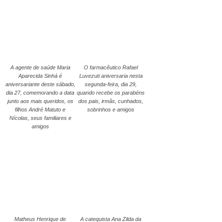
A agente de saúde Maria
O farmacêutico Rafael
Aparecida Sinhá é
Luvezuti aniversaria nesta
aniversariante deste sábado,
segunda-feira, dia 29,
dia 27, comemorando a data
quando recebe os parabéns
junto aos mais queridos, os
dos pais, irmãs, cunhados,
filhos André Matuto e
sobrinhos e amigos
Nícolas, seus familiares e
amigos
Matheus Henrique de
A catequista Ana Zilda da