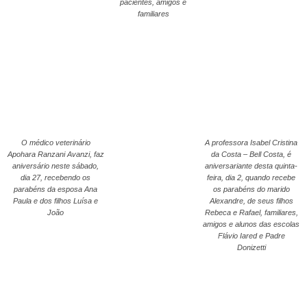
pacientes, amigos e
familiares
O médico veterinário
A professora Isabel Cristina
Apohara Ranzani Avanzi, faz
da Costa – Bell Costa, é
aniversário neste sábado,
aniversariante desta quinta-
dia 27, recebendo os
feira, dia 2, quando recebe
parabéns da esposa Ana
os parabéns do marido
Paula e dos filhos Luísa e
Alexandre, de seus filhos
João
Rebeca e Rafael, familiares,
amigos e alunos das escolas
Flávio Iared e Padre
Donizetti