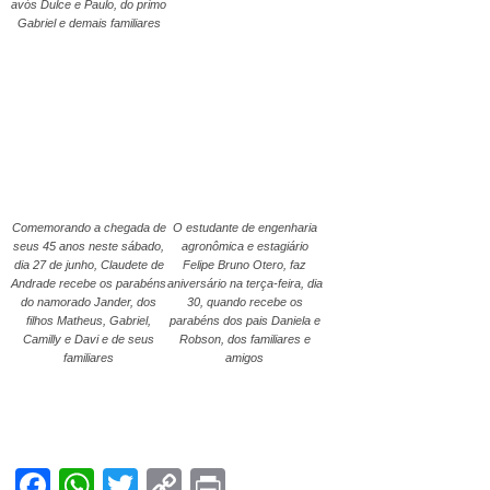
avós Dulce e Paulo, do primo
Gabriel e demais familiares
Comemorando a chegada de
O estudante de engenharia
seus 45 anos neste sábado,
agronômica e estagiário
dia 27 de junho, Claudete de
Felipe Bruno Otero, faz
Andrade recebe os parabéns
aniversário na terça-feira, dia
do namorado Jander, dos
30, quando recebe os
filhos Matheus, Gabriel,
parabéns dos pais Daniela e
Camilly e Davi e de seus
Robson, dos familiares e
familiares
amigos
Facebook
WhatsApp
Twitter
Copy
Print