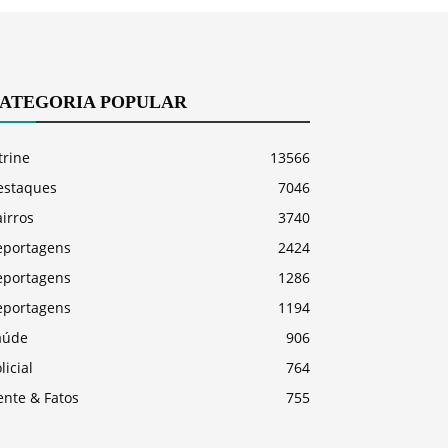
ATEGORIA POPULAR
trine
13566
estaques
7046
irros
3740
eportagens
2424
eportagens
1286
eportagens
1194
aúde
906
licial
764
ente & Fatos
755