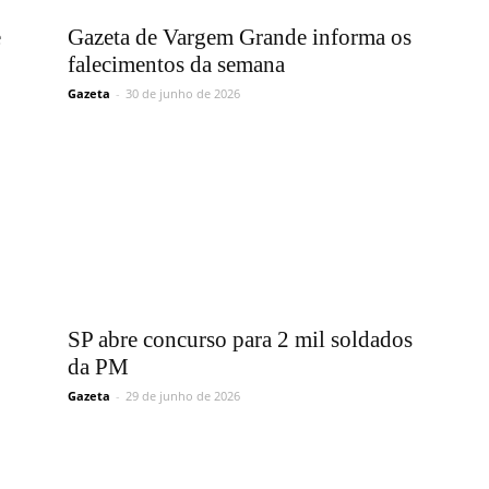
Vargem
e
Gazeta de Vargem Grande informa os
falecimentos da semana
Gazeta
-
30 de junho de 2026
Grande
SP abre concurso para 2 mil soldados
da PM
Gazeta
-
29 de junho de 2026