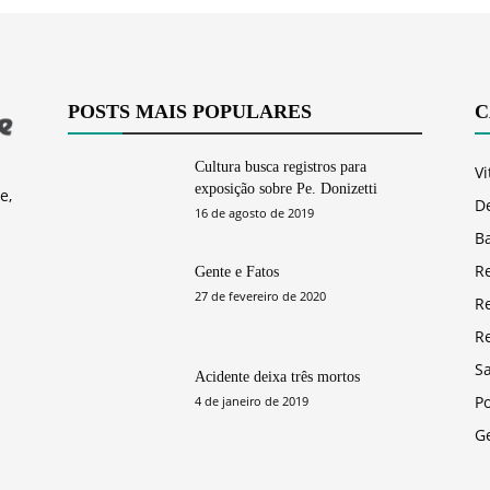
POSTS MAIS POPULARES
C
Cultura busca registros para
Vi
exposição sobre Pe. Donizetti
e,
D
16 de agosto de 2019
Ba
R
Gente e Fatos
27 de fevereiro de 2020
R
R
S
Acidente deixa três mortos
Po
4 de janeiro de 2019
G