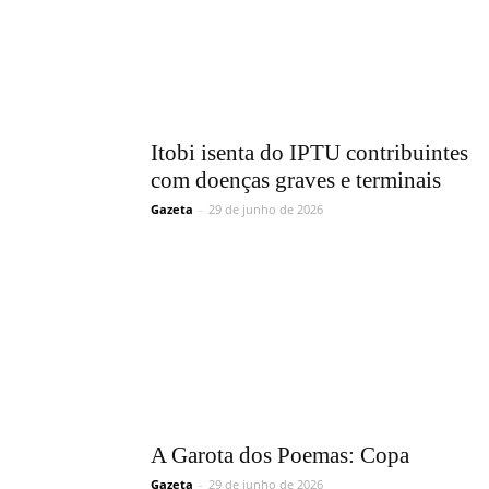
Itobi isenta do IPTU contribuintes
com doenças graves e terminais
Gazeta
-
29 de junho de 2026
A Garota dos Poemas: Copa
Gazeta
-
29 de junho de 2026