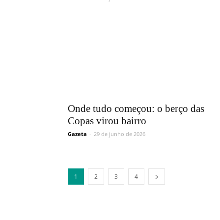
Onde tudo começou: o berço das
Copas virou bairro
Gazeta
-
29 de junho de 2026
1
2
3
4