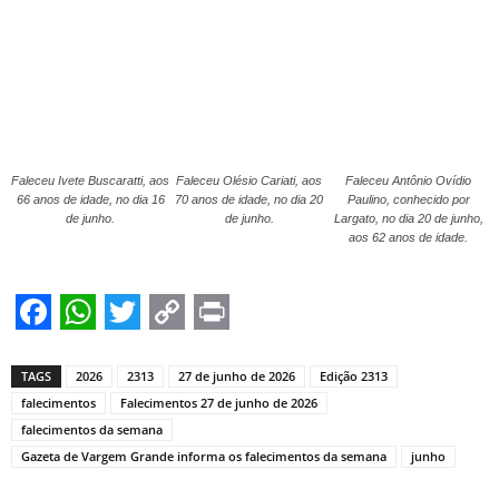
Faleceu Ivete Buscaratti, aos
Faleceu Olésio Cariati, aos
Faleceu Antônio Ovídio
66 anos de idade, no dia 16
70 anos de idade, no dia 20
Paulino, conhecido por
de junho.
de junho.
Largato, no dia 20 de junho,
aos 62 anos de idade.
Facebook
WhatsApp
Twitter
Copy
Print
Link
TAGS
2026
2313
27 de junho de 2026
Edição 2313
falecimentos
Falecimentos 27 de junho de 2026
falecimentos da semana
Gazeta de Vargem Grande informa os falecimentos da semana
junho