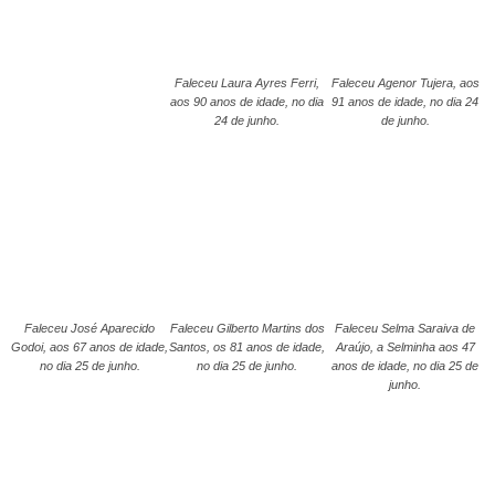
Faleceu Laura Ayres Ferri,
Faleceu Agenor Tujera, aos
aos 90 anos de idade, no dia
91 anos de idade, no dia 24
24 de junho.
de junho.
Faleceu José Aparecido
Faleceu Gilberto Martins dos
Faleceu Selma Saraiva de
Godoi, aos 67 anos de idade,
Santos, os 81 anos de idade,
Araújo, a Selminha aos 47
no dia 25 de junho.
no dia 25 de junho.
anos de idade, no dia 25 de
junho.