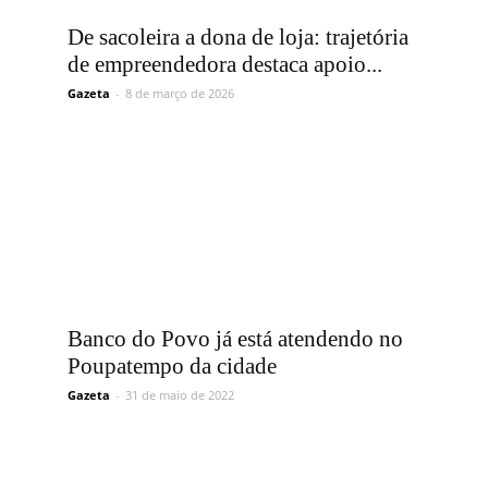
Vargem
De sacoleira a dona de loja: trajetória
de empreendedora destaca apoio...
Gazeta
-
8 de março de 2026
Grande
Banco do Povo já está atendendo no
Poupatempo da cidade
Gazeta
-
31 de maio de 2022