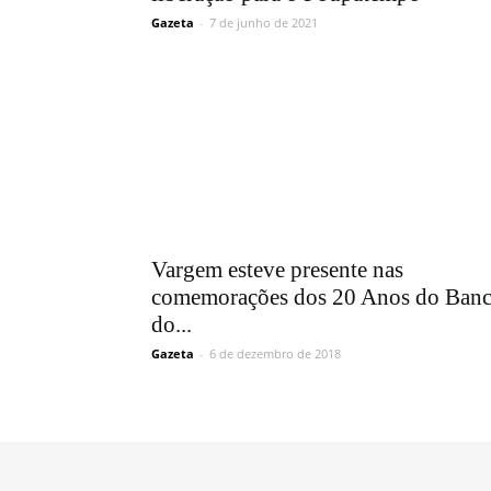
Gazeta
-
7 de junho de 2021
Vargem esteve presente nas
comemorações dos 20 Anos do Ban
do...
Gazeta
-
6 de dezembro de 2018