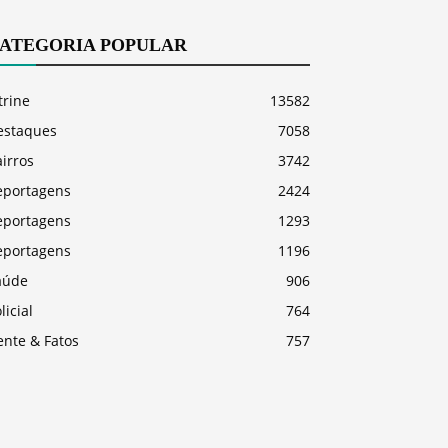
ATEGORIA POPULAR
trine
13582
estaques
7058
irros
3742
eportagens
2424
eportagens
1293
eportagens
1196
aúde
906
licial
764
ente & Fatos
757