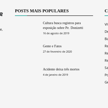
POSTS MAIS POPULARES
C
Cultura busca registros para
Vi
exposição sobre Pe. Donizetti
e,
D
16 de agosto de 2019
Ba
R
Gente e Fatos
27 de fevereiro de 2020
R
R
S
Acidente deixa três mortos
Po
4 de janeiro de 2019
G