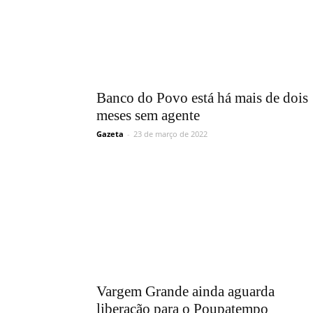
Banco do Povo está há mais de dois
meses sem agente
Gazeta
-
23 de março de 2022
Vargem Grande ainda aguarda
liberação para o Poupatempo