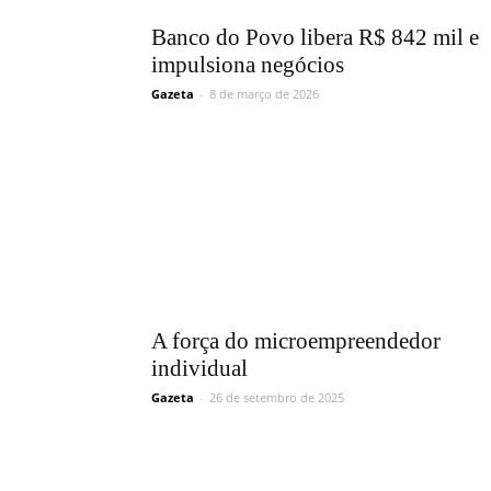
Banco do Povo libera R$ 842 mil e
impulsiona negócios
Gazeta
-
8 de março de 2026
A força do microempreendedor
individual
Gazeta
-
26 de setembro de 2025