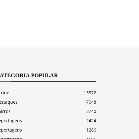
ATEGORIA POPULAR
trine
13572
estaques
7048
irros
3740
eportagens
2424
eportagens
1286