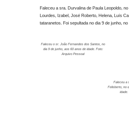
Faleceu a sra. Durvalina de Paula Leopoldo, no 
Lourdes, Izabel, José Roberto, Helena, Luís Car
tataranetos. Foi sepultada no dia 9 de junho, n
Faleceu o sr. João Fernandes dos Santos, no
dia 9 de junho, aos 60 anos de idade. Foto:
Arquivo Pessoal
Faleceu a 
Felisberto, no 
idade.