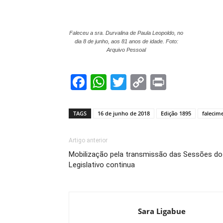
Faleceu a sra. Durvalina de Paula Leopoldo, no
dia 8 de junho, aos 81 anos de idade. Foto:
Arquivo Pessoal
Facebook
WhatsApp
Twitter
Copy
Print
Link
TAGS
16 de junho de 2018
Edição 1895
falecim
Artigo anterior
Mobilização pela transmissão das Sessões do
Legislativo continua
Sara Ligabue