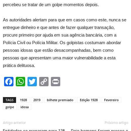
percebeu se tratar de um golpe momentos depois.
As autoridades alertam para que em casos como este, nunca se
entregue dinheiro e que antes de fazer qualquer transação,
procure primeiro por ajuda em sua agência bancária, com a
Polícia Civil ou Polícia Militar. Os golpistas costumam abordar
pessoas idosas que estão desacompanhadas, bem como
pessoas que apresentam uma maior vulnerabilidade a esta
prática delituosa.
Facebook
WhatsApp
Twitter
Copy
Print
Link
TAGS
1928
2019
bilhete premiado
Edição 1928
Fevereiro
golpe
idosa
Artigo anterior
Próximo artigo