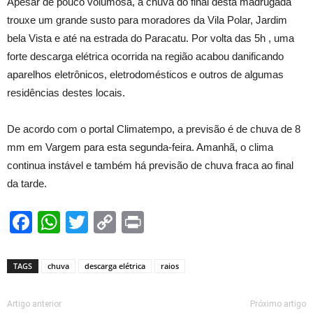
Apesar de pouco volumosa, a chuva do final desta madrugada
trouxe um grande susto para moradores da Vila Polar, Jardim
bela Vista e até na estrada do Paracatu. Por volta das 5h , uma
forte descarga elétrica ocorrida na região acabou danificando
aparelhos eletrônicos, eletrodomésticos e outros de algumas
residências destes locais.
De acordo com o portal Climatempo, a previsão é de chuva de 8
mm em Vargem para esta segunda-feira. Amanhã, o clima
continua instável e também há previsão de chuva fraca ao final
da tarde.
Facebook
WhatsApp
Twitter
Copy
Print
Link
TAGS
chuva
descarga elétrica
raios
Artigo anterior
Próximo artigo