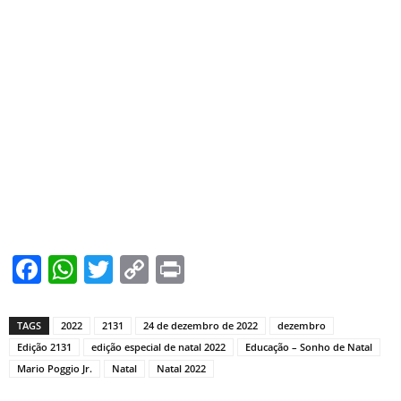
Facebook
WhatsApp
Twitter
Copy
Print
Link
TAGS
2022
2131
24 de dezembro de 2022
dezembro
Edição 2131
edição especial de natal 2022
Educação – Sonho de Natal
Mario Poggio Jr.
Natal
Natal 2022