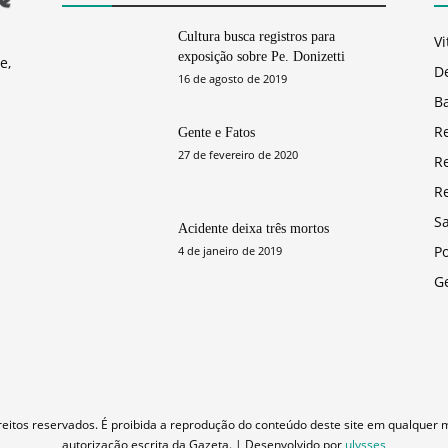
Cultura busca registros para
Vi
exposição sobre Pe. Donizetti
e,
D
16 de agosto de 2019
Ba
R
Gente e Fatos
27 de fevereiro de 2020
R
R
S
Acidente deixa três mortos
Po
4 de janeiro de 2019
G
eitos reservados. É proibida a reprodução do conteúdo deste site em qualquer 
autorização escrita da Gazeta. | Desenvolvido por
ulysses