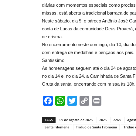
diárias com momentos especiais como procissõ
missas, está aberta a tradicional barraca de pas
Neste sábado, dia 9, o pároco Antônio José Car
conta de Lucas da comunidade Deus Proverá, 
de crisma.
No encerramento neste domingo, dia 10, dia do
com entrega de medalhas e bênçãos aos pais. 
Santíssimo.
As homenagens seguem até o dia 24 de agosto,
no dia 14 e, no dia 24, a Caminhada de Santa 
Gruta da santa, encerrando com missa às 18h.
Facebook
WhatsApp
Twitter
Copy
Print
Link
TAGS
09 de agosto de 2025
2025
2268
Agos
Santa Filomena
Tríduo de Santa Filomena
Tríduo 