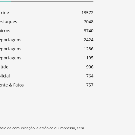
trine
13572
estaques
7048
irros
3740
eportagens
2424
eportagens
1286
eportagens
1195
aúde
906
licial
764
ente & Fatos
757
meio de comunicação, eletrônico ou impresso, sem