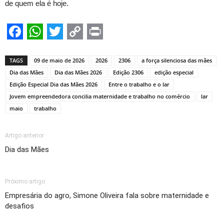
de quem ela é hoje.
Facebook
WhatsApp
Twitter
Copy
Print
Link
TAGS
09 de maio de 2026
2026
2306
a força silenciosa das mães
Dia das Mães
Dia das Mães 2026
Edição 2306
edição especial
Edição Especial Dia das Mães 2026
Entre o trabalho e o lar
Jovem empreendedora concilia maternidade e trabalho no comércio
lar
maio
trabalho
Artigo anterior
Dia das Mães
Próximo artigo
Empresária do agro, Simone Oliveira fala sobre maternidade e
desafios