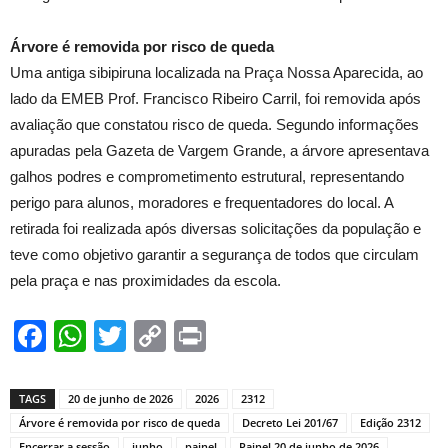
Árvore é removida por risco de queda
Uma antiga sibipiruna localizada na Praça Nossa Aparecida, ao
lado da EMEB Prof. Francisco Ribeiro Carril, foi removida após
avaliação que constatou risco de queda. Segundo informações
apuradas pela Gazeta de Vargem Grande, a árvore apresentava
galhos podres e comprometimento estrutural, representando
perigo para alunos, moradores e frequentadores do local. A
retirada foi realizada após diversas solicitações da população e
teve como objetivo garantir a segurança de todos que circulam
pela praça e nas proximidades da escola.
Facebook
WhatsApp
Twitter
Copy
Print
Link
TAGS
20 de junho de 2026
2026
2312
Árvore é removida por risco de queda
Decreto Lei 201/67
Edição 2312
Encerrar a sessão
junho
painel
Painel 20 de junho de 2026