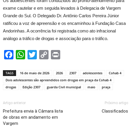
Os adolescentes foram conduzidos ao pronto-atendimento para
exame cautelar e em seguida levados à Delegacia de Vargem
Grande do Sul. O Delegado Dr. Antônio Carlos Pereira Júnior
ratificou a voz de apreensão e os encaminhou à Fundação Casa
Andorinhas. A ocorrência foi registrada como ato infracional
análogo a tráfico de drogas e associação para o tráfico.
Facebook
WhatsApp
Twitter
Copy
Print
Link
TAGS
16 de maio de 2026
2026
2307
adolescentes
Cohab 4
Dois adolescentes são apreendidos com drogas em praça da Cohab 4
drogas
Edição 2307
guarda Civil municipal
maio
praça
Artigo anterior
Próximo artigo
Prefeitura envia à Câmara lista
Classificados
de obras em andamento em
Vargem